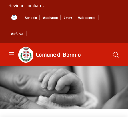
Salta al contenuto principale
Regione Lombardia
|
|
|
|
Sondalo
Valdisotto
Cmav
Valdidentro
|
Valfurva
Comune di Bormio