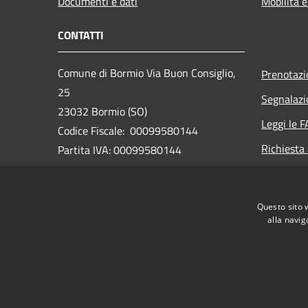
Documenti e dati
Mobilità e
CONTATTI
Comune di Bormio Via Buon Consiglio,
Prenotaz
25
Segnalazi
23032 Bormio (SO)
Leggi le 
Codice Fiscale: 00099580144
Richiesta
Partita IVA: 00099580144
PEC:
bormio@pec.cmav.so.it
Questo sito 
Centralino Unico: +39 0342 912211
alla navig
RSS
Accessibilità
Privacy
Cookie
Mappa de