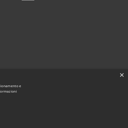
×
citi
nzionamento e
nformazioni
Municipium
Accesso redazione
di Bormio • Powered by
•