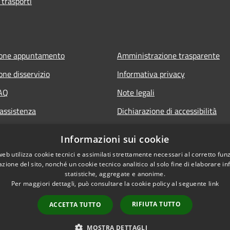
 trasporti
ione appuntamento
Amministrazione trasparente
one disservizio
Informativa privacy
FAQ
Note legali
 assistenza
Dichiarazione di accessibilità
Segnalazione di inaccessibilità
Informazioni sui cookie
Whistleblowing segnalazione ille
web utilizza cookie tecnici e assimilati strettamente necessari al corretto fu
azione del sito, nonché un cookie tecnico analitico al solo fine di elaborare i
statistiche, aggregate e anonime.
Per maggiori dettagli, può consultare la cookie policy al seguente
link
RIFIUTA TUTTO
ACCETTA TUTTO
l sito
Copyright © 2026 • Comune 
MOSTRA DETTAGLI