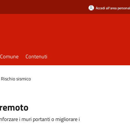
Accedi all'area persona
il Comune
Contenuti
Rischio sismico
rremoto
nforzare i muri portanti o migliorare i