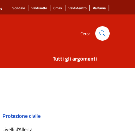
|
|
|
|
|
Sondalo
Valdisotto
Cmav
Valdidentro
Valfurva
le
Cerca
Tutti gli argomenti
Protezione civile
Livelli d'Allerta