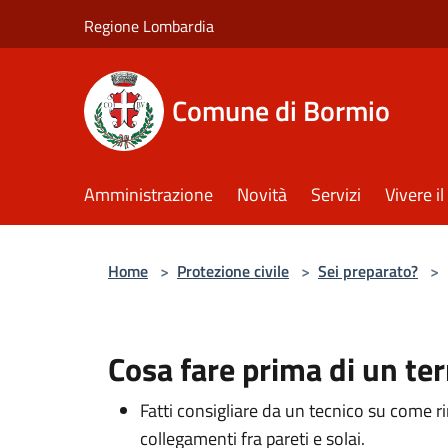
Salta al contenuto principale
Regione Lombardia
Comune di Bormio
Amministrazione
Novità
Servizi
Vivere 
Home
>
Protezione civile
>
Sei preparato?
>
Cosa fare prima di un te
Fatti consigliare da un tecnico su come ri
collegamenti fra pareti e solai.