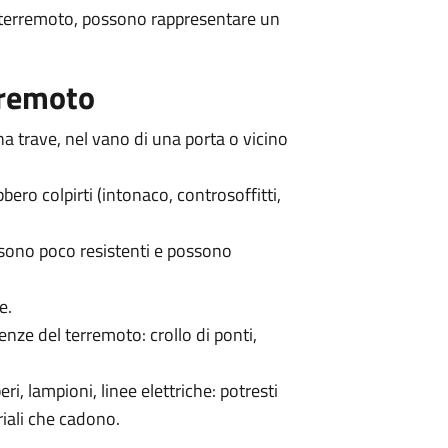
di terremoto, possono rappresentare un
rremoto
na trave, nel vano di una porta o vicino
ero colpirti (intonaco, controsoffitti,
o sono poco resistenti e possono
e.
enze del terremoto: crollo di ponti,
beri, lampioni, linee elettriche: potresti
riali che cadono.