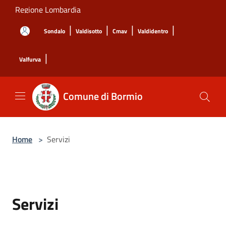
Salta al contenuto principale
Regione Lombardia
|
|
|
|
Sondalo
Valdisotto
Cmav
Valdidentro
|
Valfurva
Comune di Bormio
Home
>
Servizi
Servizi