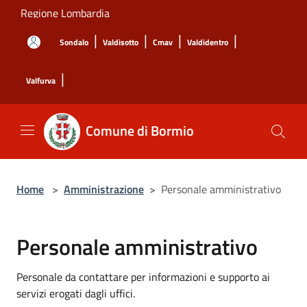
Salta al contenuto principale
Regione Lombardia
|
|
|
|
Sondalo
Valdisotto
Cmav
Valdidentro
|
Valfurva
Comune di Bormio
Home
>
Amministrazione
>
Personale amministrativo
Personale amministrativo
Personale da contattare per informazioni e supporto ai
servizi erogati dagli uffici.