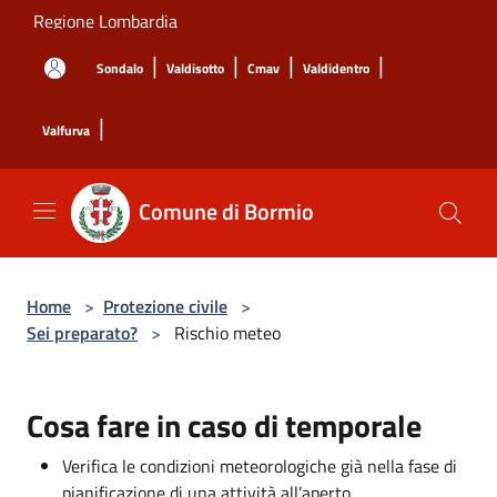
Salta al contenuto principale
Regione Lombardia
|
|
|
|
Sondalo
Valdisotto
Cmav
Valdidentro
|
Valfurva
Comune di Bormio
Home
>
Protezione civile
>
Sei preparato?
>
Rischio meteo
Cosa fare in caso di temporale
Verifica le condizioni meteorologiche già nella fase di
pianificazione di una attività all’aperto.