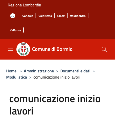
Salta al contenuto principale
Regione Lombardia
|
|
|
|
Sondalo
Valdisotto
Cmav
Valdidentro
|
Valfurva
Comune di Bormio
Home
>
Amministrazione
>
Documenti e dati
>
Modulistica
>
comunicazione inizio lavori
comunicazione inizio
lavori