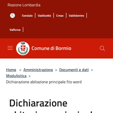
Salta al contenuto principale
Regione Lombardia
|
|
|
|
Sondalo
Valdisotto
Cmav
Valdidentro
|
Valfurva
Comune di Bormio
Home
>
Amministrazione
>
Documenti e dati
>
Modulistica
>
Dichiarazione abitazione principale f.to word
Dichiarazione