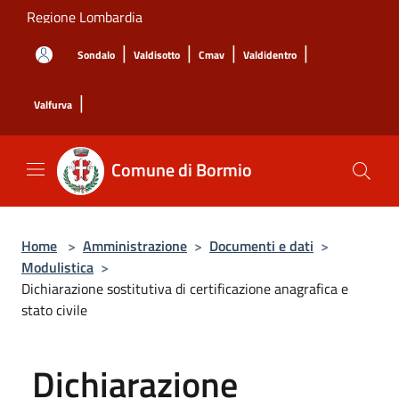
Salta al contenuto principale
Regione Lombardia
|
|
|
|
Sondalo
Valdisotto
Cmav
Valdidentro
|
Valfurva
Comune di Bormio
Home
>
Amministrazione
>
Documenti e dati
>
Modulistica
>
Dichiarazione sostitutiva di certificazione anagrafica e
stato civile
Dichiarazione