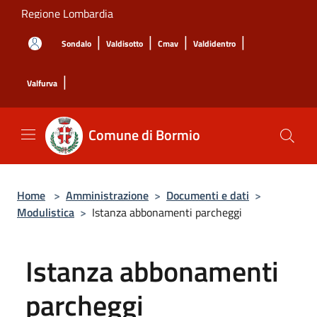
Salta al contenuto principale
Regione Lombardia
|
|
|
|
Sondalo
Valdisotto
Cmav
Valdidentro
|
Valfurva
Comune di Bormio
Home
>
Amministrazione
>
Documenti e dati
>
Modulistica
>
Istanza abbonamenti parcheggi
Istanza abbonamenti
parcheggi