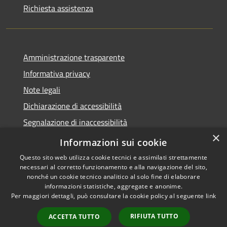
Richiesta assistenza
Amministrazione trasparente
Informativa privacy
Note legali
Dichiarazione di accessibilità
Segnalazione di inaccessibilità
×
Whistleblowing segnalazione illeciti
Informazioni sui cookie
Questo sito web utilizza cookie tecnici e assimilati strettamente
necessari al corretto funzionamento e alla navigazione del sito,
nonché un cookie tecnico analitico al solo fine di elaborare
informazioni statistiche, aggregate e anonime.
RSS
Copyright © 2026 • Comune di
Per maggiori dettagli, può consultare la cookie policy al seguente
link
Accessibilità
Bormio • Powered by
Privacy
Municipium
Accesso
•
RIFIUTA TUTTO
ACCETTA TUTTO
Cookie
redazione