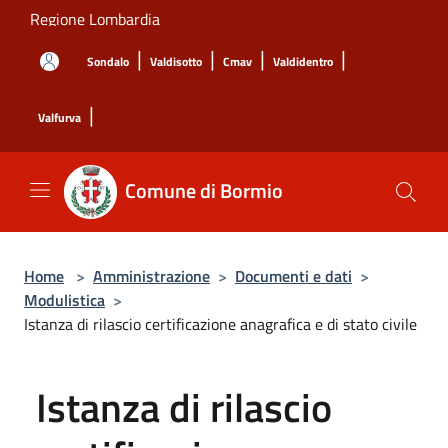
Salta al contenuto principale
Regione Lombardia
|
|
|
|
Sondalo
Valdisotto
Cmav
Valdidentro
|
Valfurva
Comune di Bormio
Home
>
Amministrazione
>
Documenti e dati
>
Modulistica
>
Istanza di rilascio certificazione anagrafica e di stato civile
Istanza di rilascio