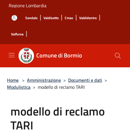
Salta al contenuto principale
Regione Lombardia
|
|
|
|
Sondalo
Valdisotto
Cmav
Valdidentro
|
Valfurva
Comune di Bormio
Home
>
Amministrazione
>
Documenti e dati
>
Modulistica
>
modello di reclamo TARI
modello di reclamo
TARI