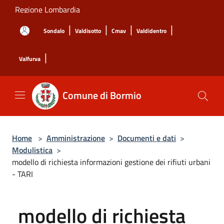
Salta al contenuto principale
Regione Lombardia
|
|
|
|
Sondalo
Valdisotto
Cmav
Valdidentro
|
Valfurva
Comune di Bormio
Home
>
Amministrazione
>
Documenti e dati
>
Modulistica
>
modello di richiesta informazioni gestione dei rifiuti urbani
- TARI
modello di richiesta