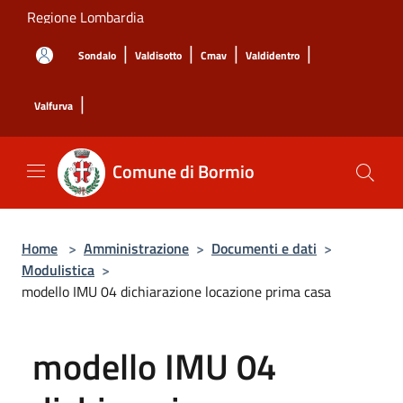
Salta al contenuto principale
Regione Lombardia
|
|
|
|
Sondalo
Valdisotto
Cmav
Valdidentro
|
Valfurva
Comune di Bormio
Home
>
Amministrazione
>
Documenti e dati
>
Modulistica
>
modello IMU 04 dichiarazione locazione prima casa
modello IMU 04