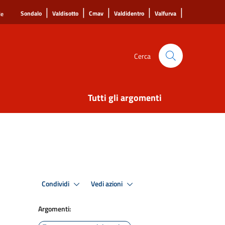
|
|
|
|
|
Sondalo
Valdisotto
Cmav
Valdidentro
Valfurva
le
Cerca
Tutti gli argomenti
Condividi
Vedi azioni
Argomenti: