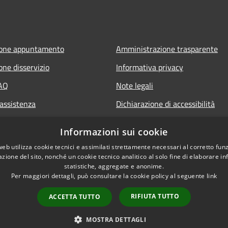
ione appuntamento
Amministrazione trasparente
one disservizio
Informativa privacy
FAQ
Note legali
 assistenza
Dichiarazione di accessibilità
Segnalazione di inaccessibilità
Informazioni sui cookie
Whistleblowing segnalazione ille
web utilizza cookie tecnici e assimilati strettamente necessari al corretto fu
azione del sito, nonché un cookie tecnico analitico al solo fine di elaborare i
statistiche, aggregate e anonime.
Per maggiori dettagli, può consultare la cookie policy al seguente
link
RIFIUTA TUTTO
ACCETTA TUTTO
l sito
Copyright © 2026 • Comune 
MOSTRA DETTAGLI