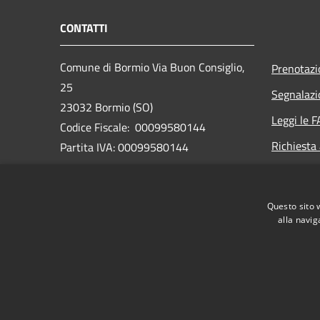
CONTATTI
Comune di Bormio Via Buon Consiglio,
Prenotaz
25
Segnalazi
23032 Bormio (SO)
Leggi le 
Codice Fiscale: 00099580144
Richiesta
Partita IVA: 00099580144
PEC:
bormio@pec.cmav.so.it
Questo sito 
Centralino Unico: +39 0342 912211
alla navig
RSS
Accessibilità
Privacy
Cookie
Mappa de