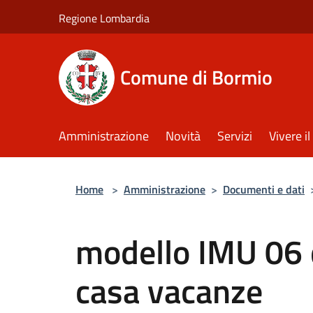
Salta al contenuto principale
Regione Lombardia
Comune di Bormio
Amministrazione
Novità
Servizi
Vivere 
Home
>
Amministrazione
>
Documenti e dati
modello IMU 06 
casa vacanze