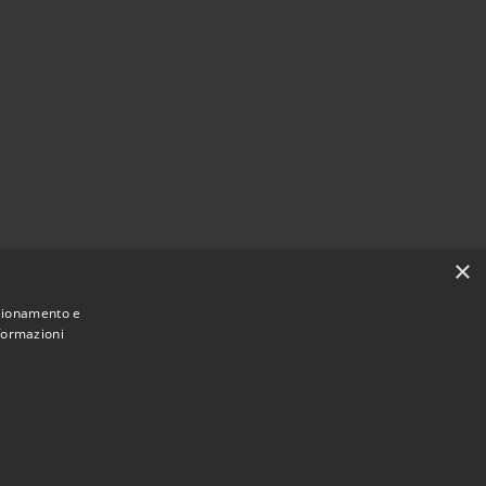
×
citi
nzionamento e
nformazioni
Municipium
Accesso redazione
di Bormio • Powered by
•