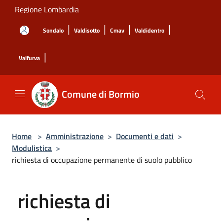
Salta al contenuto principale
Regione Lombardia
|
|
|
|
Sondalo
Valdisotto
Cmav
Valdidentro
|
Valfurva
Comune di Bormio
Home
>
Amministrazione
>
Documenti e dati
>
Modulistica
>
richiesta di occupazione permanente di suolo pubblico
richiesta di