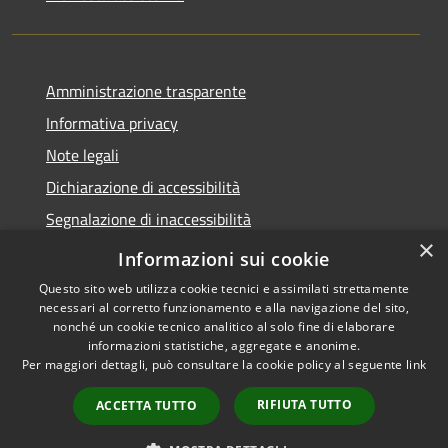
Amministrazione trasparente
Informativa privacy
Note legali
Dichiarazione di accessibilità
Segnalazione di inaccessibilità
×
Whistleblowing segnalazione illeciti
Informazioni sui cookie
Questo sito web utilizza cookie tecnici e assimilati strettamente
necessari al corretto funzionamento e alla navigazione del sito,
nonché un cookie tecnico analitico al solo fine di elaborare
informazioni statistiche, aggregate e anonime.
RSS
Copyright © 2026 • Comune di
Per maggiori dettagli, può consultare la cookie policy al seguente
link
Accessibilità
Bormio • Powered by
Privacy
Municipium
Accesso
•
RIFIUTA TUTTO
ACCETTA TUTTO
Cookie
redazione
Mappa del sito