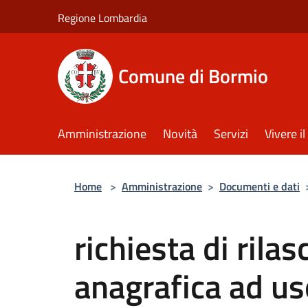
Salta al contenuto principale
Regione Lombardia
Comune di Bormio
Amministrazione
Novità
Servizi
Vivere 
Home
>
Amministrazione
>
Documenti e dati
richiesta di rilas
anagrafica ad us