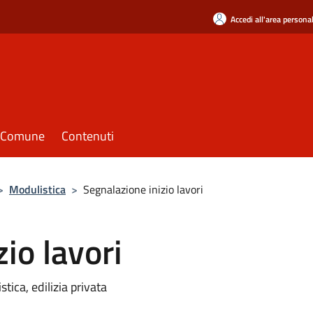
Accedi all'area persona
il Comune
Contenuti
>
Modulistica
>
Segnalazione inizio lavori
io lavori
tica, edilizia privata