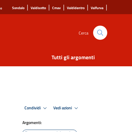
|
|
|
|
|
Sondalo
Valdisotto
Cmav
Valdidentro
Valfurva
le
Cerca
Tutti gli argomenti
Condividi
Vedi azioni
Argomenti: