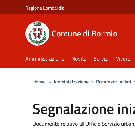
Salta al contenuto principale
Regione Lombardia
Comune di Bormio
Amministrazione
Novità
Servizi
Vivere 
Home
>
Amministrazione
>
Documenti e dati
Segnalazione iniz
Documento relativo all'Ufficio Servizio urbanis