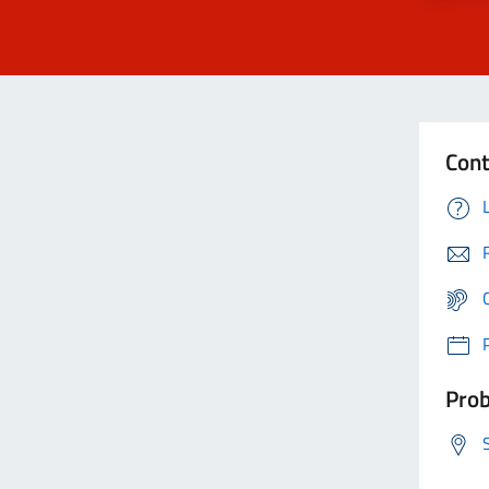
Cont
Prob