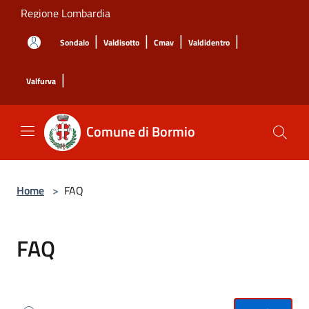
Salta al contenuto principale
Regione Lombardia
|
|
|
|
Sondalo
Valdisotto
Cmav
Valdidentro
|
Valfurva
Comune di Bormio
Home
>
FAQ
FAQ