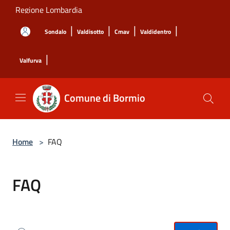
Salta al contenuto principale
Regione Lombardia
|
|
|
|
Sondalo
Valdisotto
Cmav
Valdidentro
|
Valfurva
Comune di Bormio
Home
>
FAQ
FAQ