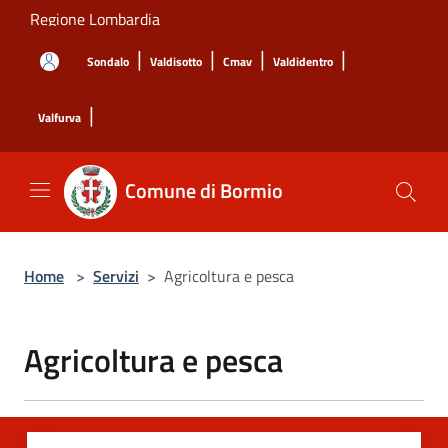
Salta al contenuto principale
Regione Lombardia
|
|
|
|
Sondalo
Valdisotto
Cmav
Valdidentro
|
Valfurva
Comune di Bormio
Home
>
Servizi
>
Agricoltura e pesca
Agricoltura e pesca