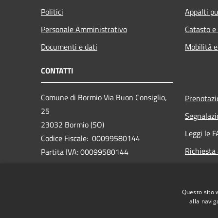
Politici
Appalti pu
Personale Amministrativo
Catasto e
Documenti e dati
Mobilità e
CONTATTI
Comune di Bormio Via Buon Consiglio,
Prenotaz
25
Segnalazi
23032 Bormio (SO)
Leggi le 
Codice Fiscale: 00099580144
Richiesta
Partita IVA: 00099580144
PEC:
bormio@pec.cmav.so.it
Questo sito 
Centralino Unico: +39 0342 912211
alla navig