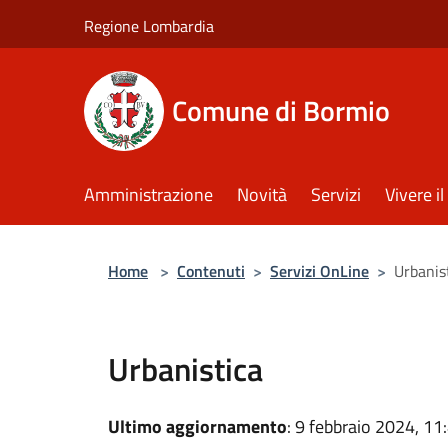
Salta al contenuto principale
Regione Lombardia
Comune di Bormio
Amministrazione
Novità
Servizi
Vivere 
Home
>
Contenuti
>
Servizi OnLine
>
Urbanis
Urbanistica
Ultimo aggiornamento
: 9 febbraio 2024, 11