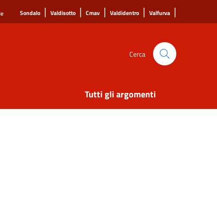
|
|
|
|
|
Sondalo
Valdisotto
Cmav
Valdidentro
Valfurva
le
Cerca
Tutti gli argomenti