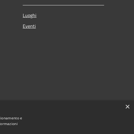
Luoghi
Eventi
×
citi
nzionamento e
nformazioni