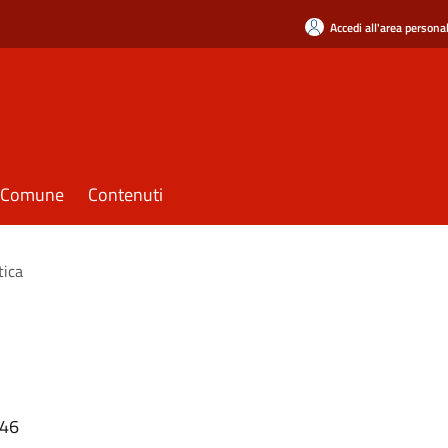
Accedi all'area persona
il Comune
Contenuti
tica
:46