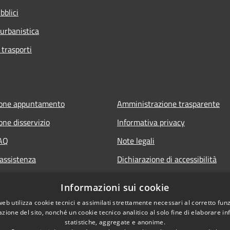
bblici
 urbanistica
 trasporti
ione appuntamento
Amministrazione trasparente
one disservizio
Informativa privacy
FAQ
Note legali
 assistenza
Dichiarazione di accessibilità
Segnalazione di inaccessibilità
Informazioni sui cookie
Whistleblowing segnalazione ille
web utilizza cookie tecnici e assimilati strettamente necessari al corretto fu
azione del sito, nonché un cookie tecnico analitico al solo fine di elaborare i
statistiche, aggregate e anonime.