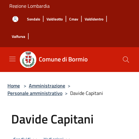
Salta al contenuto principale
Regione Lombardia
|
|
|
|
Sondalo
Valdisotto
Cmav
Valdidentro
|
Valfurva
Comune di Bormio
Home
>
Amministrazione
>
Personale amministrativo
>
Davide Capitani
Davide Capitani