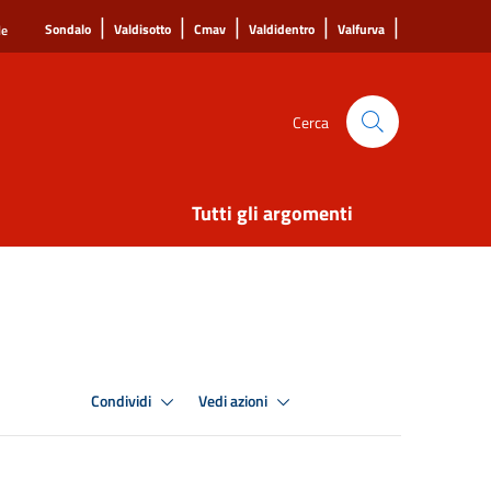
|
|
|
|
|
Sondalo
Valdisotto
Cmav
Valdidentro
Valfurva
le
Cerca
Tutti gli argomenti
Condividi
Vedi azioni