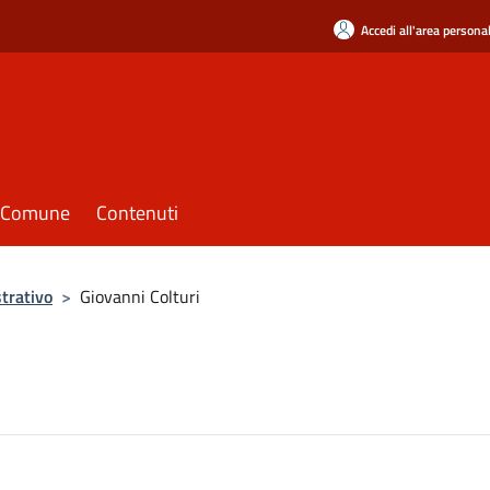
Accedi all'area persona
il Comune
Contenuti
trativo
>
Giovanni Colturi