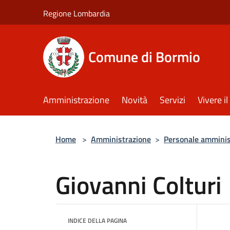
Salta al contenuto principale
Regione Lombardia
Comune di Bormio
Amministrazione
Novità
Servizi
Vivere 
Home
>
Amministrazione
>
Personale amminis
Giovanni Colturi
INDICE DELLA PAGINA