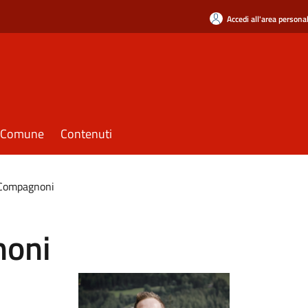
Accedi all'area persona
il Comune
Contenuti
Compagnoni
noni