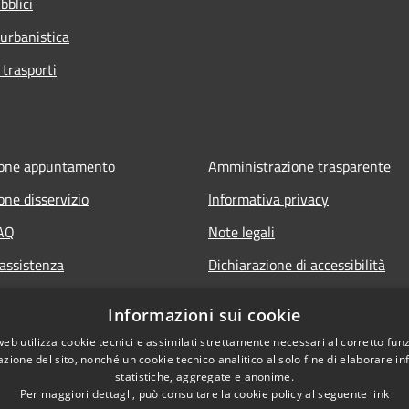
bblici
 urbanistica
 trasporti
ione appuntamento
Amministrazione trasparente
one disservizio
Informativa privacy
FAQ
Note legali
 assistenza
Dichiarazione di accessibilità
Segnalazione di inaccessibilità
Informazioni sui cookie
Whistleblowing segnalazione ille
web utilizza cookie tecnici e assimilati strettamente necessari al corretto fu
azione del sito, nonché un cookie tecnico analitico al solo fine di elaborare i
statistiche, aggregate e anonime.
Per maggiori dettagli, può consultare la cookie policy al seguente
link