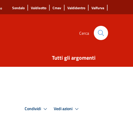
|
|
|
|
|
Sondalo
Valdisotto
Cmav
Valdidentro
Valfurva
le
Cerca
Tutti gli argomenti
Condividi
Vedi azioni