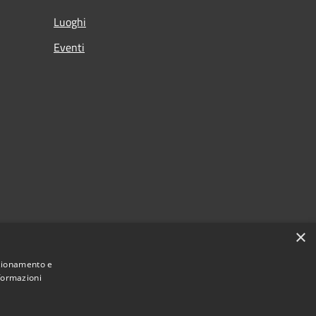
Luoghi
Eventi
×
citi
nzionamento e
nformazioni