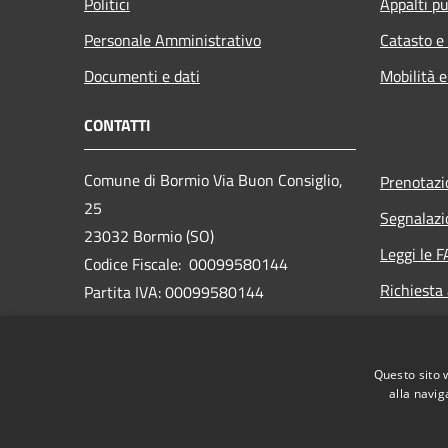
Politici
Appalti pu
Personale Amministrativo
Catasto e
Documenti e dati
Mobilità e
CONTATTI
Comune di Bormio Via Buon Consiglio,
Prenotaz
25
Segnalazi
23032 Bormio (SO)
Leggi le 
Codice Fiscale: 00099580144
Richiesta
Partita IVA: 00099580144
PEC:
bormio@pec.cmav.so.it
Questo sito 
Centralino Unico: +39 0342 912211
alla navig