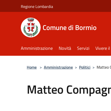
Salta al contenuto principale
Regione Lombardia
Comune di Bormio
Amministrazione
Novità
Servizi
Vivere 
Home
>
Amministrazione
>
Politici
>
Matteo 
Matteo Compag