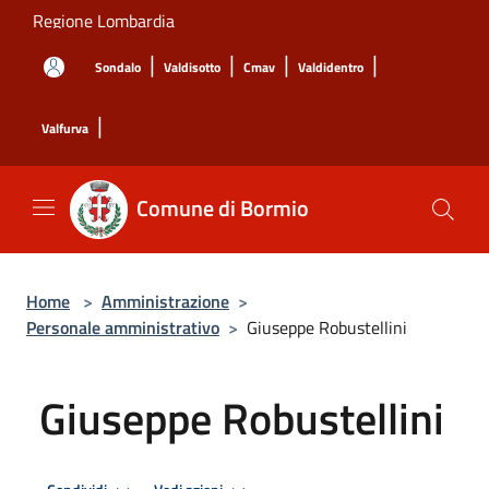
Salta al contenuto principale
Regione Lombardia
|
|
|
|
Sondalo
Valdisotto
Cmav
Valdidentro
|
Valfurva
Comune di Bormio
Home
>
Amministrazione
>
Personale amministrativo
>
Giuseppe Robustellini
Giuseppe Robustellini