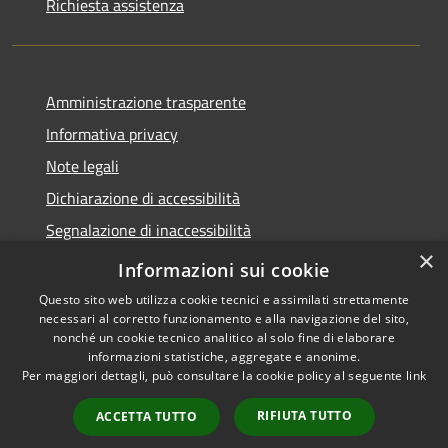
Richiesta assistenza
Amministrazione trasparente
Informativa privacy
Note legali
Dichiarazione di accessibilità
Segnalazione di inaccessibilità
×
Whistleblowing segnalazione illeciti
Informazioni sui cookie
Questo sito web utilizza cookie tecnici e assimilati strettamente
necessari al corretto funzionamento e alla navigazione del sito,
nonché un cookie tecnico analitico al solo fine di elaborare
informazioni statistiche, aggregate e anonime.
RSS
Copyright © 2026 • Comune di
Per maggiori dettagli, può consultare la cookie policy al seguente
link
Accessibilità
Bormio • Powered by
Privacy
Municipium
Accesso
•
RIFIUTA TUTTO
ACCETTA TUTTO
Cookie
redazione