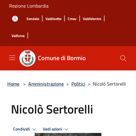
Salta al contenuto principale
Regione Lombardia
|
|
|
|
Sondalo
Valdisotto
Cmav
Valdidentro
|
Valfurva
Comune di Bormio
Home
>
Amministrazione
>
Politici
>
Nicolò Sertorelli
Nicolò Sertorelli
Condividi
Vedi azioni