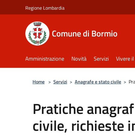
Salta al contenuto principale
Regione Lombardia
Comune di Bormio
Amministrazione
Novità
Servizi
Vivere 
Home
>
Servizi
>
Anagrafe e stato civile
>
Pra
Pratiche anagraf
civile, richieste