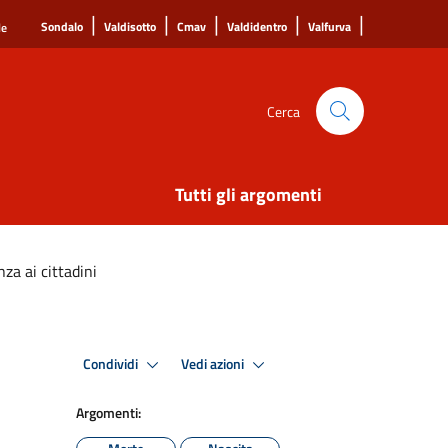
|
|
|
|
|
Sondalo
Valdisotto
Cmav
Valdidentro
Valfurva
le
Cerca
Tutti gli argomenti
nza ai cittadini
Condividi
Vedi azioni
Argomenti: