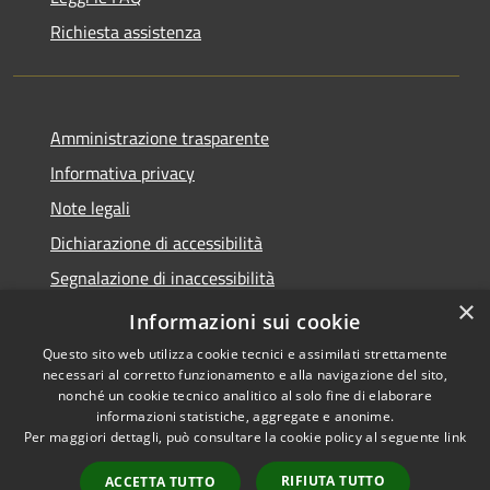
Richiesta assistenza
Amministrazione trasparente
Informativa privacy
Note legali
Dichiarazione di accessibilità
Segnalazione di inaccessibilità
×
Whistleblowing segnalazione illeciti
Informazioni sui cookie
Questo sito web utilizza cookie tecnici e assimilati strettamente
necessari al corretto funzionamento e alla navigazione del sito,
nonché un cookie tecnico analitico al solo fine di elaborare
informazioni statistiche, aggregate e anonime.
RSS
Copyright © 2026 • Comune di
Per maggiori dettagli, può consultare la cookie policy al seguente
link
Accessibilità
Bormio • Powered by
Privacy
Municipium
Accesso
•
RIFIUTA TUTTO
ACCETTA TUTTO