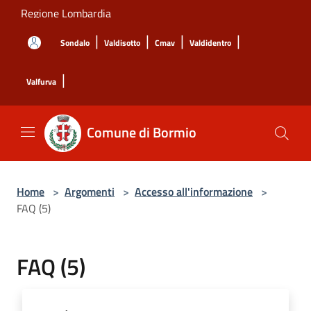
Salta al contenuto principale
Regione Lombardia
|
|
|
|
Sondalo
Valdisotto
Cmav
Valdidentro
|
Valfurva
Comune di Bormio
Home
>
Argomenti
>
Accesso all'informazione
>
FAQ (5)
FAQ (5)