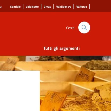
|
|
|
|
|
Sondalo
Valdisotto
Cmav
Valdidentro
Valfurva
le
Cerca
Tutti gli argomenti