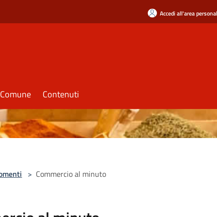
Accedi all'area persona
il Comune
Contenuti
omenti
>
Commercio al minuto