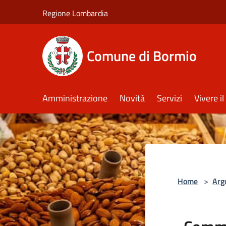
Salta al contenuto principale
Regione Lombardia
Comune di Bormio
Amministrazione
Novità
Servizi
Vivere 
Home
>
Arg