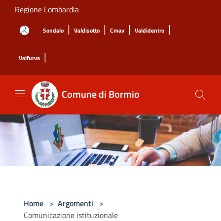
Salta al contenuto principale
Regione Lombardia
|
|
|
|
Sondalo
Valdisotto
Cmav
Valdidentro
|
Valfurva
Comune di Bormio
Home
>
Argomenti
>
Comunicazione istituzionale