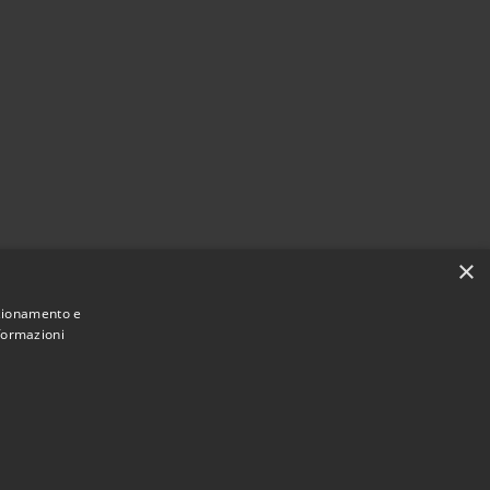
×
citi
nzionamento e
nformazioni
Municipium
Accesso redazione
di Bormio • Powered by
•