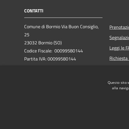
CONTATTI
Comune di Bormio Via Buon Consiglio,
Prenotaz
25
Segnalazi
23032 Bormio (SO)
Leggi le 
Codice Fiscale: 00099580144
Richiesta
Partita IVA: 00099580144
PEC:
bormio@pec.cmav.so.it
Questo sito 
Centralino Unico: +39 0342 912211
alla navig
RSS
Accessibilità
Privacy
Cookie
Mappa de