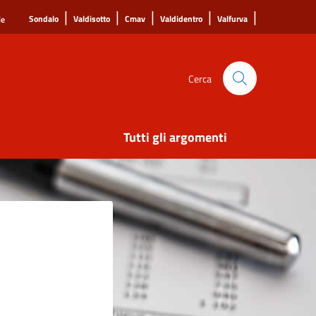
|
|
|
|
|
Sondalo
Valdisotto
Cmav
Valdidentro
Valfurva
le
Cerca
Tutti gli argomenti