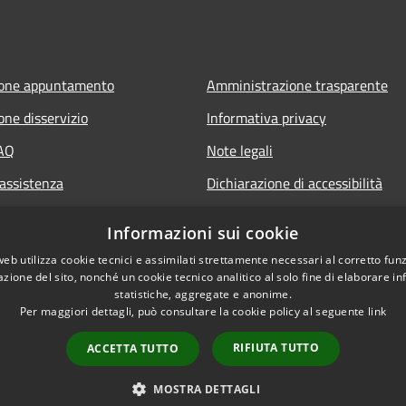
ione appuntamento
Amministrazione trasparente
one disservizio
Informativa privacy
FAQ
Note legali
 assistenza
Dichiarazione di accessibilità
Segnalazione di inaccessibilità
Informazioni sui cookie
Whistleblowing segnalazione ille
web utilizza cookie tecnici e assimilati strettamente necessari al corretto fu
azione del sito, nonché un cookie tecnico analitico al solo fine di elaborare i
statistiche, aggregate e anonime.
Per maggiori dettagli, può consultare la cookie policy al seguente
link
RIFIUTA TUTTO
ACCETTA TUTTO
l sito
Copyright © 2026 • Comune 
MOSTRA DETTAGLI