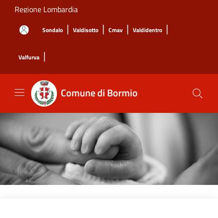
Salta al contenuto principale
Regione Lombardia
|
|
|
|
Sondalo
Valdisotto
Cmav
Valdidentro
|
Valfurva
Comune di Bormio