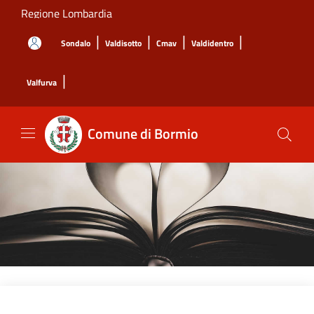
Salta al contenuto principale
Regione Lombardia
|
|
|
|
Sondalo
Valdisotto
Cmav
Valdidentro
|
Valfurva
Comune di Bormio