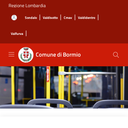
Salta al contenuto principale
Regione Lombardia
|
|
|
|
Sondalo
Valdisotto
Cmav
Valdidentro
|
Valfurva
Comune di Bormio