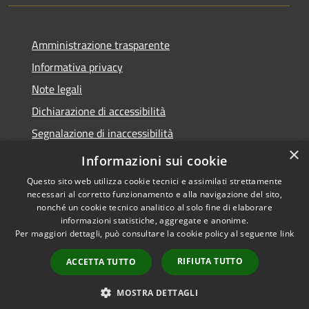
Amministrazione trasparente
Informativa privacy
Note legali
Dichiarazione di accessibilità
Segnalazione di inaccessibilità
×
Whistleblowing segnalazione illeciti
Informazioni sui cookie
Questo sito web utilizza cookie tecnici e assimilati strettamente
necessari al corretto funzionamento e alla navigazione del sito,
nonché un cookie tecnico analitico al solo fine di elaborare
informazioni statistiche, aggregate e anonime.
RSS
Copyright © 2026 • Comune di
Per maggiori dettagli, può consultare la cookie policy al seguente
link
Accessibilità
Bormio • Powered by
Privacy
Municipium
Accesso
•
RIFIUTA TUTTO
ACCETTA TUTTO
Cookie
redazione
Mappa del sito
MOSTRA DETTAGLI