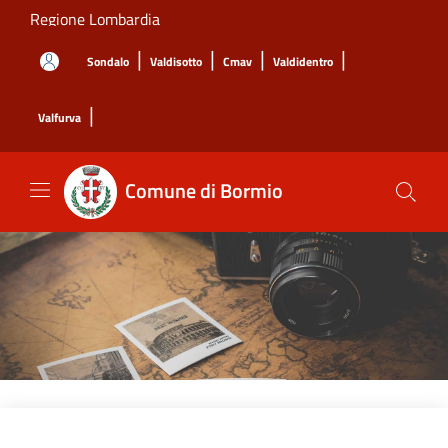
Salta al contenuto principale
Regione Lombardia
|
|
|
|
Sondalo
Valdisotto
Cmav
Valdidentro
|
Valfurva
Comune di Bormio