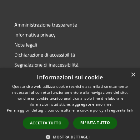
Amministrazione trasparente
Informativa privacy
Note legali
Dichiarazione di accessibilità
Segnalazione di inaccessibilità
×
Whistleblowing segnalazione illeciti
Informazioni sui cookie
Questo sito web utilizza cookie tecnici e assimilati strettamente
necessari al corretto funzionamento e alla navigazione del sito,
nonché un cookie tecnico analitico al solo fine di elaborare
informazioni statistiche, aggregate e anonime.
RSS
Copyright © 2026 • Comune di
Per maggiori dettagli, può consultare la cookie policy al seguente
link
Accessibilità
Bormio • Powered by
Privacy
Municipium
Accesso
•
RIFIUTA TUTTO
ACCETTA TUTTO
Cookie
redazione
Mappa del sito
MOSTRA DETTAGLI