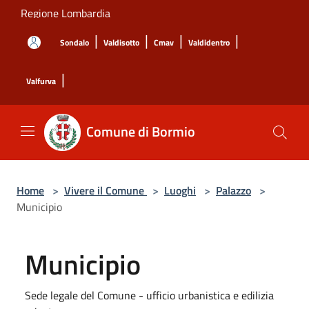
Salta al contenuto principale
Regione Lombardia
|
|
|
|
Sondalo
Valdisotto
Cmav
Valdidentro
|
Valfurva
Comune di Bormio
Home
>
Vivere il Comune
>
Luoghi
>
Palazzo
>
Municipio
Municipio
Sede legale del Comune - ufficio urbanistica e edilizia