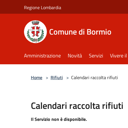
Salta al contenuto principale
Regione Lombardia
Comune di Bormio
Amministrazione
Novità
Servizi
Vivere 
Home
>
Rifiuti
>
Calendari raccolta rifiuti
Calendari raccolta rifiuti
Il Servizio non è disponibile.