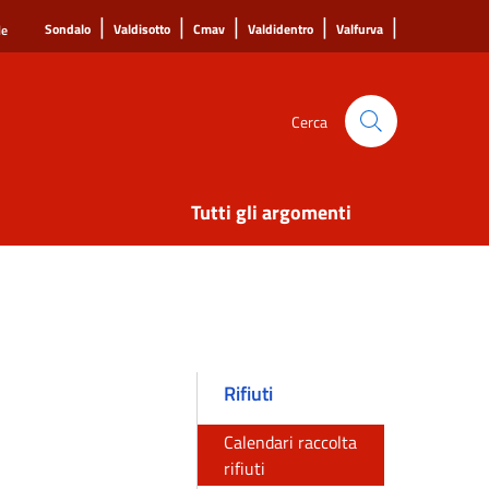
|
|
|
|
|
Sondalo
Valdisotto
Cmav
Valdidentro
Valfurva
le
Cerca
Tutti gli argomenti
Rifiuti
Calendari raccolta
rifiuti