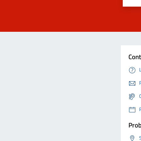
Cont
Prob