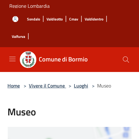
Salta al contenuto principale
Regione Lombardia
|
|
|
|
Sondalo
Valdisotto
Cmav
Valdidentro
|
Valfurva
Comune di Bormio
Home
>
Vivere il Comune
>
Luoghi
>
Museo
Museo