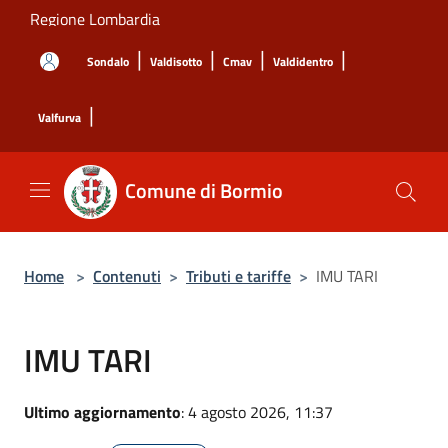
Salta al contenuto principale
Regione Lombardia
|
|
|
|
Sondalo
Valdisotto
Cmav
Valdidentro
|
Valfurva
Comune di Bormio
Home
>
Contenuti
>
Tributi e tariffe
>
IMU TARI
IMU TARI
Ultimo aggiornamento
: 4 agosto 2026, 11:37