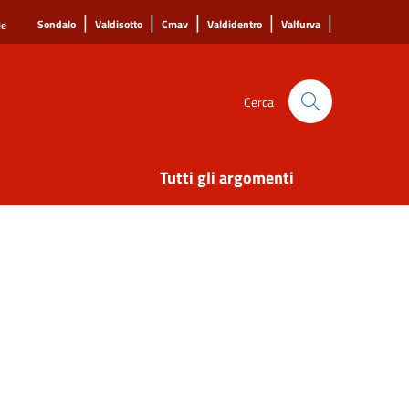
|
|
|
|
|
Sondalo
Valdisotto
Cmav
Valdidentro
Valfurva
le
Cerca
Tutti gli argomenti