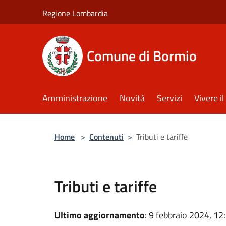
Salta al contenuto principale
Regione Lombardia
Comune di Bormio
Amministrazione
Novità
Servizi
Vivere 
Home
>
Contenuti
>
Tributi e tariffe
Tributi e tariffe
Ultimo aggiornamento
: 9 febbraio 2024, 12