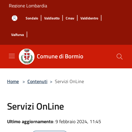
Salta al contenuto principale
Regione Lombardia
|
|
|
|
Sondalo
Valdisotto
Cmav
Valdidentro
|
Valfurva
Comune di Bormio
Home
>
Contenuti
>
Servizi OnLine
Servizi OnLine
Ultimo aggiornamento
: 9 febbraio 2024, 11:45