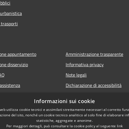
bblici
 urbanistica
 trasporti
ione appuntamento
Amministrazione trasparente
one disservizio
Informativa privacy
FAQ
Note legali
 assistenza
Dichiarazione di accessibilità
Segnalazione di inaccessibilità
Informazioni sui cookie
Whistleblowing segnalazione ille
web utilizza cookie tecnici e assimilati strettamente necessari al corretto fu
azione del sito, nonché un cookie tecnico analitico al solo fine di elaborare i
statistiche, aggregate e anonime.
Per maggiori dettagli, può consultare la cookie policy al seguente
link