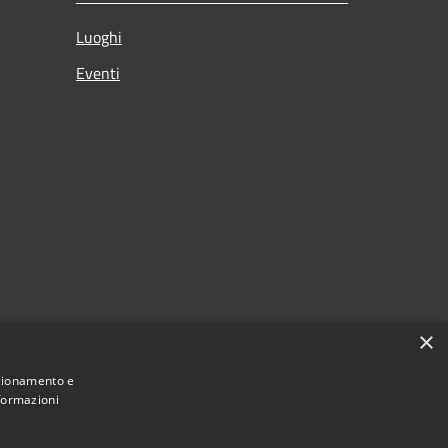
Luoghi
Eventi
×
citi
nzionamento e
nformazioni