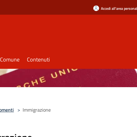
Accedi all'area persona
il Comune
Contenuti
omenti
>
Immigrazione