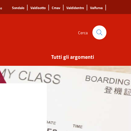
|
|
|
|
|
Sondalo
Valdisotto
Cmav
Valdidentro
Valfurva
le
Cerca
Tutti gli argomenti