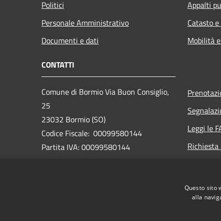
Politici
Appalti pu
Personale Amministrativo
Catasto e
Documenti e dati
Mobilità e
CONTATTI
Comune di Bormio Via Buon Consiglio,
Prenotaz
25
Segnalazi
23032 Bormio (SO)
Leggi le 
Codice Fiscale: 00099580144
Richiesta
Partita IVA: 00099580144
PEC:
bormio@pec.cmav.so.it
Questo sito 
Centralino Unico: +39 0342 912211
alla navig