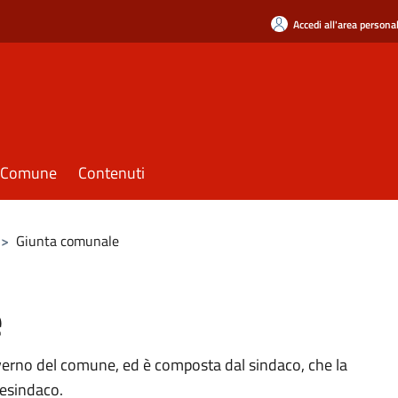
Accedi all'area persona
il Comune
Contenuti
>
Giunta comunale
e
verno del comune, ed è composta dal sindaco, che la
cesindaco.