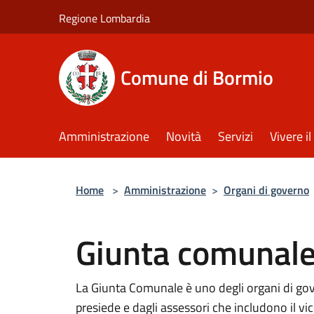
Salta al contenuto principale
Regione Lombardia
Comune di Bormio
Amministrazione
Novità
Servizi
Vivere 
Home
>
Amministrazione
>
Organi di governo
Giunta comunal
La Giunta Comunale è uno degli organi di go
presiede e dagli assessori che includono il vi