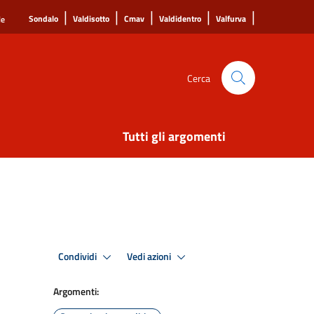
|
|
|
|
|
Sondalo
Valdisotto
Cmav
Valdidentro
Valfurva
le
Cerca
Tutti gli argomenti
Condividi
Vedi azioni
Argomenti: